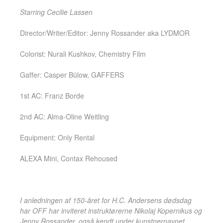
Starring Cecilie Lassen
Director/Writer/Editor: Jenny Rossander aka LYDMOR
Colorist: Nurali Kushkov, Chemistry Film
Gaffer: Casper Bülow, GAFFERS
1st AC: Franz Borde
2nd AC: Alma-Oline Weitling
Equipment: Only Rental
ALEXA Mini, Contax Rehoused
I anledningen af 150-året for H.C. Andersens dødsdag
har OFF har inviteret instruktørerne Nikolaj Kopernikus og
Jenny Rossander, også kendt under kunstnernavnet